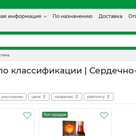
ная информация
По назначению
Доставка
Оп
стема
по классификации | Сердечно
умолчанию
цене
названию
рейтингу
Топ продаж