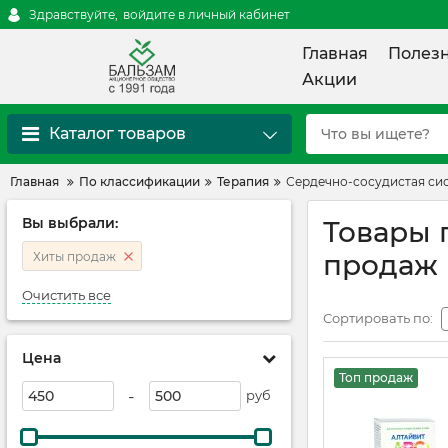
Здравствуйте,
войдите в личный кабинет
Главная
Полез
Акции
Каталог товаров
Главная
По классификации
Терапия
Сердечно-сосудистая си
Вы выбрали:
Товары 
продаж
Хиты продаж
Очистить все
Сортировать по:
Цена
Топ продаж
-
руб