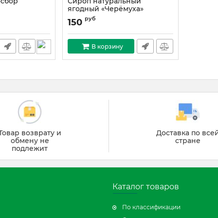
осбор
Сироп натуральный
ягодный «Черёмуха»
руб
150
В корзину
Товар возврату и
Доставка по все
обмену не
стране
подлежит
Каталог товаров
По классификации