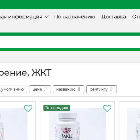
ная информация
По назначению
Доставка
Оп
рение, ЖКТ
умолчанию
цене
названию
рейтингу
Топ продаж