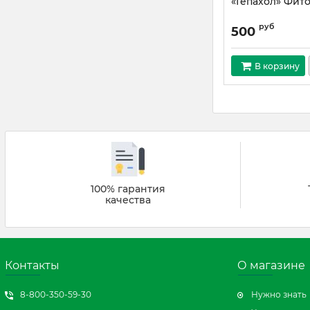
«Гепахол» Фит
руб
500
В корзину
100% гарантия
качества
Контакты
О магазине
8-800-350-59-30
Нужно знать