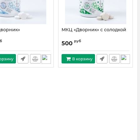
ворник»
МКЦ «Дворник» с солодкой
б
руб
500
орзину
В корзину