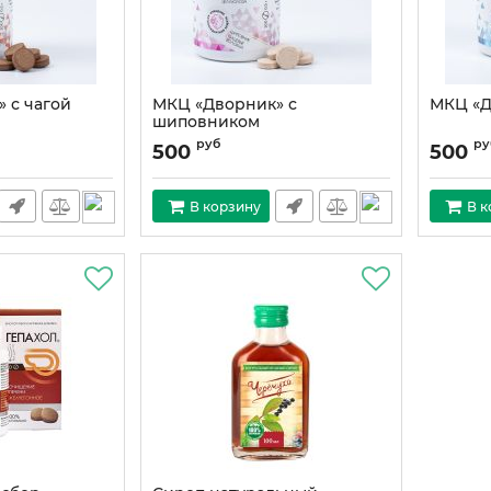
 с чагой
МКЦ «Дворник» с
МКЦ «Д
шиповником
руб
ру
500
500
В корзину
В к