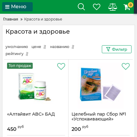
0
Меню
Главная
Красота и здоровье
Красота и здоровье
умолчанию
цене
названию
Фильтр
рейтингу
Топ продаж
«Алтайвит ABC» БАД
Целебный пар Сбор №1
«Успокаивающий»
руб
руб
450
200