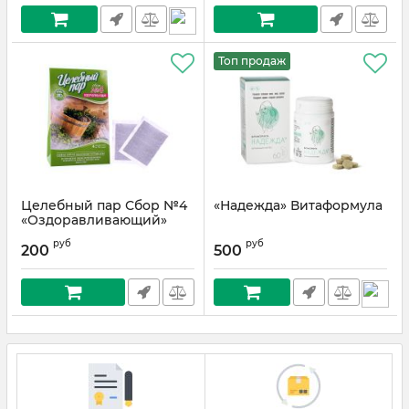
Топ продаж
Целебный пар Сбор №4
«Надежда» Витаформула
«Оздоравливающий»
руб
руб
200
500