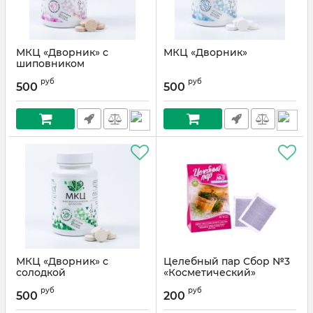
МКЦ «Дворник» с
МКЦ «Дворник»
шиповником
руб
руб
500
500
МКЦ «Дворник» с
Целебный пар Сбор №3
солодкой
«Косметический»
руб
руб
500
200