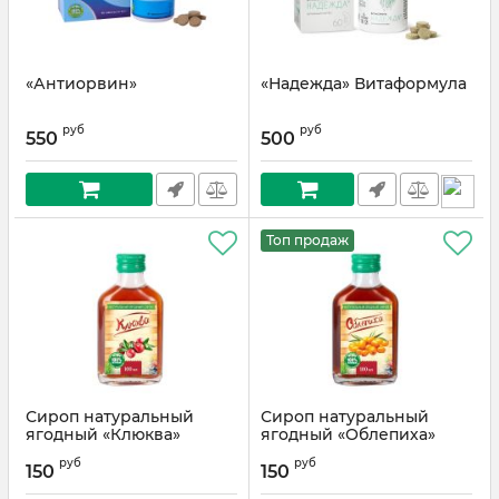
«Антиорвин»
«Надежда» Витаформула
руб
руб
550
500
Топ продаж
Сироп натуральный
Сироп натуральный
ягодный «Клюква»
ягодный «Облепиха»
руб
руб
150
150