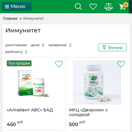
0
Меню
Главная
Иммунитет
Иммунитет
умолчанию
цене
названию
Фильтр
рейтингу
Топ продаж
«Алтайвит ABC» БАД
МКЦ «Дворник» с
солодкой
руб
руб
450
500