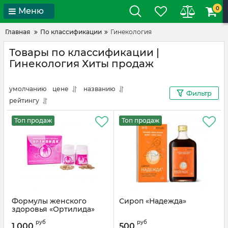
0
Меню
Главная
По классификации
Гинекология
Товары по классификации |
Гинекология Хиты продаж
умолчанию
цене
названию
Фильтр
рейтингу
Топ продаж
Топ продаж
Формулы женского
Сироп «Надежда»
здоровья «Ортилида»
руб
руб
1 000
500