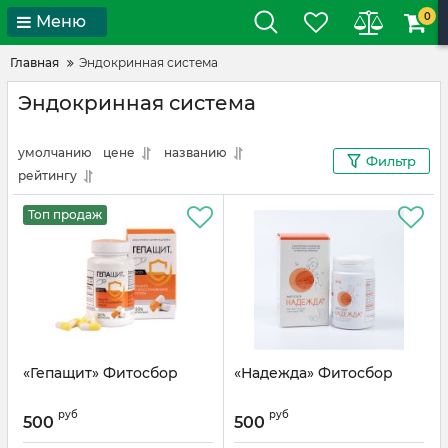
0
Меню
Главная
Эндокринная система
Эндокринная система
умолчанию
цене
названию
Фильтр
рейтингу
Топ продаж
«Гепащит» Фитосбор
«Надежда» Фитосбор
руб
руб
500
500